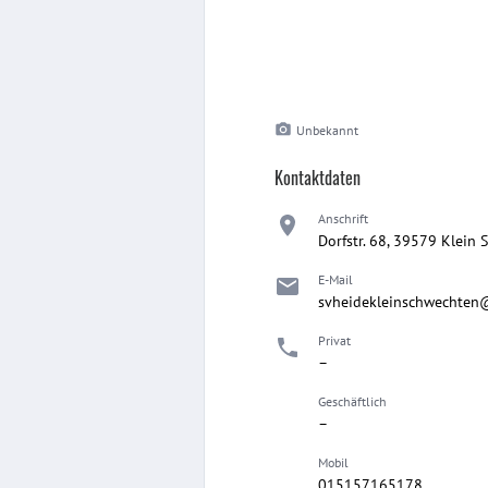
Unbekannt
Kontaktdaten
Anschrift
Dorfstr. 68, 39579 Klein
E-Mail
svheidekleinschwechten
Privat
–
Geschäftlich
–
Mobil
015157165178