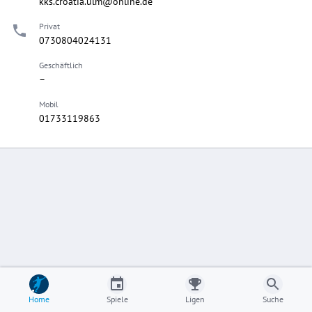
kks.croatia.ulm@online.de
Privat
0730804024131
Geschäftlich
–
Mobil
01733119863
Home
Spiele
Ligen
Suche