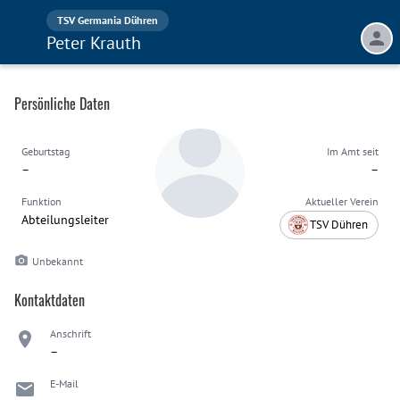
TSV Germania Dühren
Peter Krauth
Persönliche Daten
Geburtstag
Im Amt seit
–
–
Funktion
Aktueller Verein
Abteilungsleiter
TSV Dühren
Unbekannt
Kontaktdaten
Anschrift
–
E-Mail