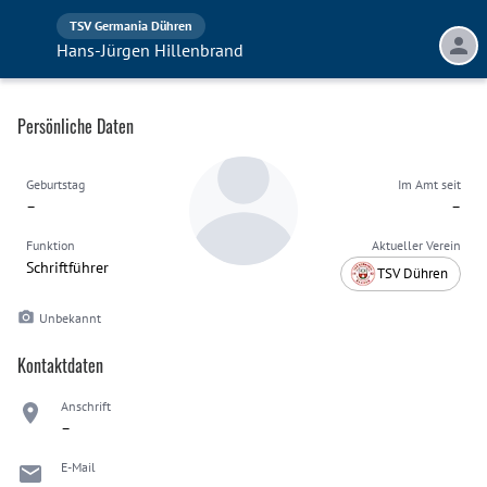
TSV Germania Dühren
Hans-Jürgen Hillenbrand
Persönliche Daten
Geburtstag
Im Amt seit
–
–
Funktion
Aktueller Verein
Schriftführer
TSV Dühren
Unbekannt
Kontaktdaten
Anschrift
–
E-Mail