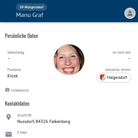
SV Malgersdorf
Manu Graf
Persönliche Daten
Geburtstag
Im Amt seit
–
–
Funktion
Aktueller Verein
Kiosk
Malgersdorf
Unbekannt
Kontaktdaten
Anschrift
Nussdorf, 84326 Falkenberg
E-Mail