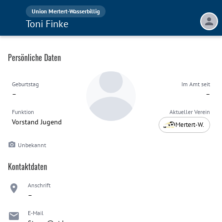
Union Mertert-Wasserbillig
Toni Finke
Persönliche Daten
Geburtstag
Im Amt seit
–
–
Funktion
Aktueller Verein
Vorstand Jugend
Mertert-W.
Unbekannt
Kontaktdaten
Anschrift
–
E-Mail