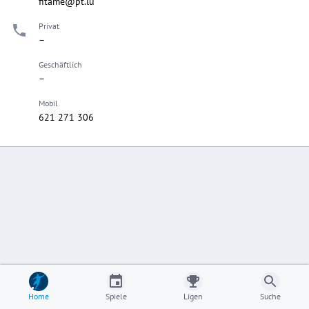
fitame@pt.lu
Privat
–
Geschäftlich
–
Mobil
621 271 306
Home
Spiele
Ligen
Suche