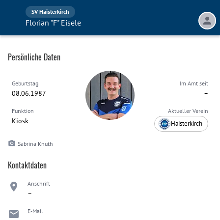
SV Haisterkirch
Florian "F" Eisele
Persönliche Daten
Geburtstag
Im Amt seit
08.06.1987
–
Funktion
Aktueller Verein
Kiosk
Haisterkirch
Sabrina Knuth
Kontaktdaten
Anschrift
–
E-Mail