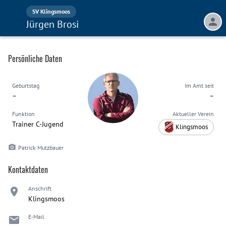
SV Klingsmoos
Jürgen Brosi
Persönliche Daten
Geburtstag
Im Amt seit
–
–
Funktion
Aktueller Verein
Trainer C-Jugend
Klingsmoos
Patrick Mutzbauer
Kontaktdaten
Anschrift
Klingsmoos
E-Mail