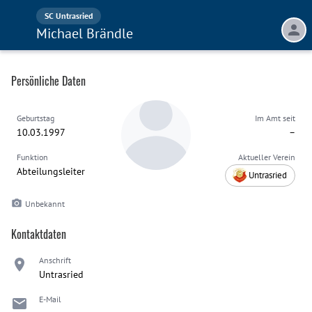
SC Untrasried
Michael Brändle
Persönliche Daten
Geburtstag
Im Amt seit
10.03.1997
–
Funktion
Aktueller Verein
Abteilungsleiter
Untrasried
Unbekannt
Kontaktdaten
Anschrift
Untrasried
E-Mail