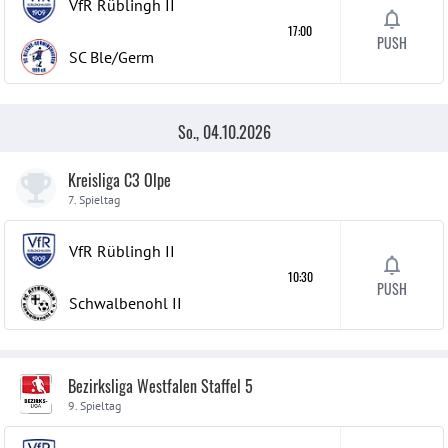
VfR Rüblingh
II
17:00
PUSH
SC Ble/Germ
So., 04.10.2026
Kreisliga C3 Olpe
7. Spieltag
VfR Rüblingh
II
10:30
PUSH
Schwalbenohl
II
Bezirksliga Westfalen Staffel 5
9. Spieltag