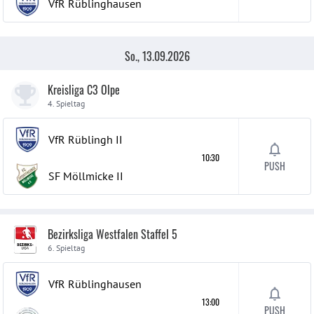
VfR Rüblinghausen
So., 13.09.2026
Kreisliga C3 Olpe
4. Spieltag
VfR Rüblingh
II
10:30
PUSH
SF Möllmicke
II
Bezirksliga Westfalen Staffel 5
6. Spieltag
VfR Rüblinghausen
13:00
PUSH