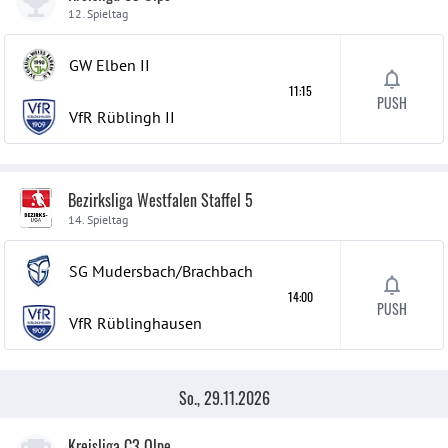
12. Spieltag
GW Elben
II
11:15
PUSH
VfR Rüblingh
II
Bezirksliga Westfalen Staffel 5
14. Spieltag
SG Mudersbach/Brachbach
14:00
PUSH
VfR Rüblinghausen
So., 29.11.2026
Kreisliga C3 Olpe