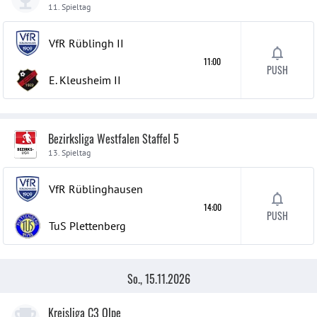
11. Spieltag
VfR Rüblingh
II
11:00
PUSH
E. Kleusheim
II
Bezirksliga Westfalen Staffel 5
13. Spieltag
VfR Rüblinghausen
14:00
PUSH
TuS Plettenberg
So., 15.11.2026
Kreisliga C3 Olpe