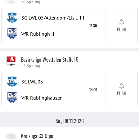
10. Spieltag
SG LWL 05/Attendorn/Listerscheid 9er
III
11:30
PUSH
VfR Rüblingh
II
Bezirksliga Westfalen Staffel 5
12. Spieltag
SC LWL 05
14:00
PUSH
VfR Rüblinghausen
So., 08.11.2026
Kreisliga C3 Olpe