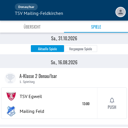
Donau/Isar
TSV Mailing-Feldkirchen
ÜBERSICHT
SPIELE
Sa., 22.08.2026
So., 30.08.2026
Sa., 05.09.2026
So., 20.09.2026
Sa., 26.09.2026
Sa., 12.09.2026
So., 04.10.2026
Sa., 24.10.2026
Sa., 10.10.2026
So., 18.10.2026
Sa., 31.10.2026
Sa., 17.10.2026
Aktuelle Spiele
Vergangene Spiele
So., 16.08.2026
A-Klasse 2 Donau/Isar
1. Spieltag
TSV Egweil
13:00
PUSH
Mailing Feld