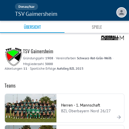
Donau/Isar
TSV Gaimersheim
ÜBERSICHT
SPIELE
TSV Gaimersheim
Gründungsjahr
1908
·
Vereinsfarben
Schwarz-Rot-Grün-Weiß
·
Mitgliederzahl
3000
Abteilungen
11
·
Sportliche Erfolge
Aufstieg BZL 2023
Teams
Herren - 1. Mannschaft
BZL Oberbayern Nord 26/27