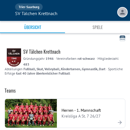
Trier-Saarburg
SV Tälchen Krettnach
ÜBERSICHT
SPIELE
SV Tälchen Krettnach
Gründungsjahr
1946
·
Vereinsfarben
rot-schwarz
·
Mitgliederzahl
483
Abteilungen
Fußball, Skat, Volleyball, Kinderturnen, Gymnastik, Dart
·
Sportliche
Erfolge
fast 40 Jahre überkreislicher Fußball
Teams
Herren - 1. Mannschaft
Kreisliga A St. 7 26/27