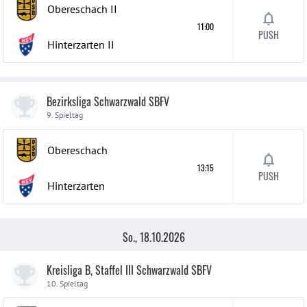
Obereschach
II
11:00
PUSH
Hinterzarten
II
Bezirksliga Schwarzwald SBFV
9. Spieltag
Obereschach
13:15
PUSH
Hinterzarten
So., 18.10.2026
Kreisliga B, Staffel III Schwarzwald SBFV
10. Spieltag