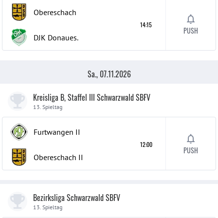
Obereschach
14:15
PUSH
DJK Donaues.
Sa., 07.11.2026
Kreisliga B, Staffel III Schwarzwald SBFV
13. Spieltag
Furtwangen
II
12:00
PUSH
Obereschach
II
Bezirksliga Schwarzwald SBFV
13. Spieltag