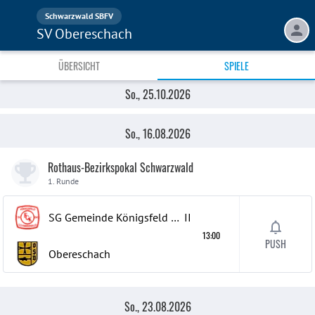
Schwarzwald SBFV
SV Obereschach
ÜBERSICHT
SPIELE
So., 23.08.2026
So., 30.08.2026
So., 06.09.2026
So., 20.09.2026
Sa., 12.09.2026
So., 27.09.2026
Do., 08.10.2026
So., 25.10.2026
Do., 01.10.2026
Mi., 07.10.2026
So., 18.10.2026
Fr., 02.10.2026
So., 11.10.2026
Aktuelle Spiele
Vergangene Spiele
So., 16.08.2026
Rothaus-Bezirkspokal Schwarzwald
1. Runde
SG Gemeinde Königsfeld B.N.K.
II
13:00
PUSH
Obereschach
So., 23.08.2026