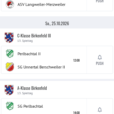
PUSH
ASV Langweiler-Merzweiler
So., 25.10.2026
C-Klasse Birkenfeld III
13. Spieltag
Perlbachtal
II
12:00
PUSH
SG Unnertal Berschweiler
II
A-Klasse Birkenfeld
13. Spieltag
SG Perlbachtal
14:00