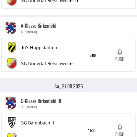
SG Unnertal Berschweiler
II
A-Klasse Birkenfeld
8. Spieltag
TuS Hoppstädten
13:00
PUSH
SG Unnertal Berschweiler
So., 27.09.2026
C-Klasse Birkenfeld III
9. Spieltag
SG Bärenbach
II
11:00
PUSH