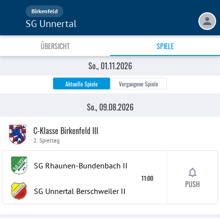
Birkenfeld
SG Unnertal
ÜBERSICHT
SPIELE
So., 23.08.2026
Mi., 26.08.2026
So., 30.08.2026
So., 06.09.2026
So., 20.09.2026
So., 16.08.2026
So., 27.09.2026
So., 04.10.2026
So., 25.10.2026
So., 18.10.2026
So., 11.10.2026
So., 01.11.2026
Aktuelle Spiele
Vergangene Spiele
So., 09.08.2026
C-Klasse Birkenfeld III
2. Spieltag
SG Rhaunen-Bundenbach
II
11:00
PUSH
SG Unnertal Berschweiler
II