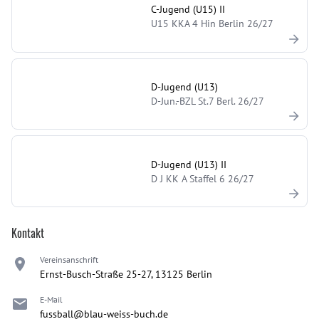
C-Jugend (U15) II
U15 KKA 4 Hin Berlin 26/27
D-Jugend (U13)
D-Jun.-BZL St.7 Berl. 26/27
D-Jugend (U13) II
D J KK A Staffel 6 26/27
Kontakt
Vereinsanschrift
Ernst-Busch-Straße 25-27, 13125 Berlin
E-Mail
fussball@blau-weiss-buch.de