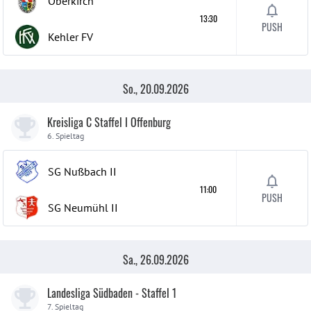
Oberkirch
13:30
PUSH
Kehler FV
So., 20.09.2026
Kreisliga C Staffel I Offenburg
6. Spieltag
SG Nußbach
II
11:00
PUSH
SG Neumühl
II
Sa., 26.09.2026
Landesliga Südbaden - Staffel 1
7. Spieltag