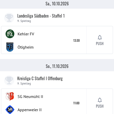
Sa., 10.10.2026
Landesliga Südbaden - Staffel 1
9. Spieltag
Kehler FV
13:30
PUSH
Ötigheim
So., 11.10.2026
Kreisliga C Staffel I Offenburg
9. Spieltag
SG Neumühl
II
11:00
PUSH
Appenweier
II