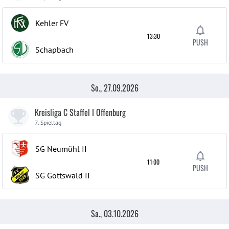
Kehler FV
13:30
PUSH
Schapbach
So., 27.09.2026
Kreisliga C Staffel I Offenburg
7. Spieltag
SG Neumühl
II
11:00
PUSH
SG Gottswald
II
Sa., 03.10.2026