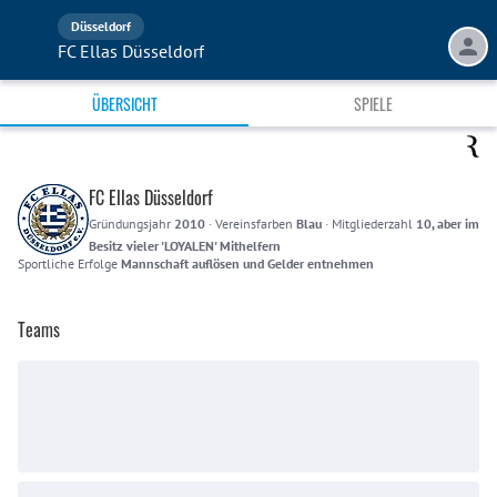
Düsseldorf
FC Ellas Düsseldorf
ÜBERSICHT
SPIELE
FC Ellas Düsseldorf
Gründungsjahr
2010
·
Vereinsfarben
Blau
·
Mitgliederzahl
10, aber im
Besitz vieler 'LOYALEN' Mithelfern
Sportliche Erfolge
Mannschaft auflösen und Gelder entnehmen
Teams