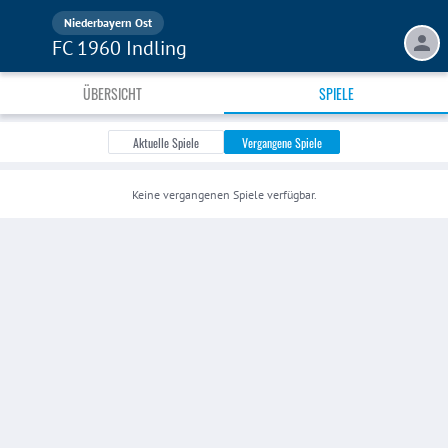
Niederbayern Ost
FC 1960 Indling
ÜBERSICHT
SPIELE
Aktuelle Spiele
Vergangene Spiele
Keine
vergangenen
Spiele verfügbar.