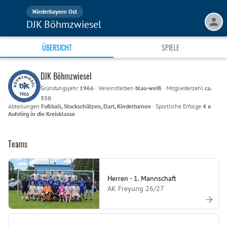
Niederbayern Ost
DJK Böhmzwiesel
ÜBERSICHT
SPIELE
DJK Böhmzwiesel
Gründungsjahr
1966
·
Vereinsfarben
blau-weiß
·
Mitgliederzahl
ca.
350
Abteilungen
Fußball, Stockschützen, Dart, Kinderturnen
·
Sportliche Erfolge
4 x
Aufstieg in die Kreisklasse
Teams
Herren - 1. Mannschaft
AK Freyung 26/27