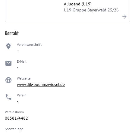
A-Jugend (U19)
U19 Gruppe Bayerwald 25/26
Kontakt
Vereinsanschrift
–
E-Mail
-
Webseite
www.djk-boehmzwiesel.de
Verein
-
Vereinsheim
08581/4482
Sportanlage
-