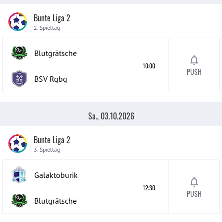
Bunte Liga 2
2. Spieltag
Blutgrätsche
10:00
PUSH
BSV Rgbg
Sa., 03.10.2026
Bunte Liga 2
3. Spieltag
Galaktoburik
12:30
PUSH
Blutgrätsche