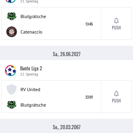
21. Spieltag
Blutgrätsche
13:45
PUSH
Catenaccio
Sa., 26.06.2027
Bunte Liga 2
22. Spieltag
RV United
22:01
PUSH
Blutgrätsche
So., 20.03.2067