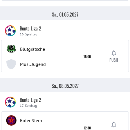
Sa., 01.05.2027
Bunte Liga 2
16. Spieltag
Blutgrätsche
15:00
PUSH
Musl. Jugend
Sa., 08.05.2027
Bunte Liga 2
17. Spieltag
Roter Stern
12:30