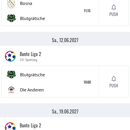
Bosna
11:15
PUSH
Blutgrätsche
Sa., 12.06.2027
Bunte Liga 2
20. Spieltag
Blutgrätsche
10:00
PUSH
Die Anderen
Sa., 19.06.2027
Bunte Liga 2