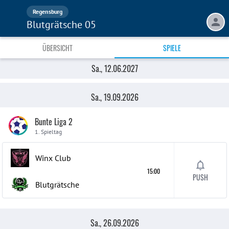
Regensburg
Blutgrätsche 05
ÜBERSICHT
SPIELE
Sa., 26.09.2026
Sa., 03.10.2026
Sa., 24.10.2026
Sa., 06.03.2027
Sa., 24.04.2027
Sa., 08.05.2027
Sa., 05.06.2027
Sa., 10.10.2026
Sa., 31.10.2026
Sa., 10.04.2027
Sa., 01.05.2027
Sa., 15.05.2027
Sa., 12.06.2027
Sa., 17.10.2026
Sa., 14.11.2026
Sa., 21.11.2026
Sa., 17.04.2027
Fr., 12.03.2027
Aktuelle Spiele
Vergangene Spiele
Sa., 19.09.2026
Bunte Liga 2
1. Spieltag
Winx Club
15:00
PUSH
Blutgrätsche
Sa., 26.09.2026