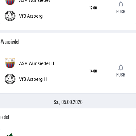
ASV Wunsiedel
12:00
PUSH
VfB Arzberg
h-Wunsiedel
ASV Wunsiedel
II
14:00
PUSH
VfB Arzberg
II
Sa., 05.09.2026
iedel