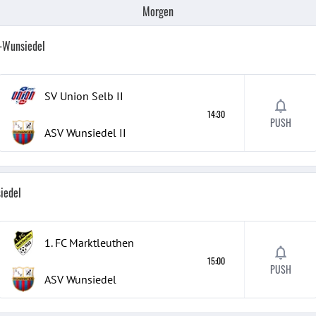
Morgen
h-Wunsiedel
SV Union Selb
II
14:30
PUSH
ASV Wunsiedel
II
iedel
1. FC Marktleuthen
15:00
PUSH
ASV Wunsiedel