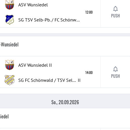
ASV Wunsiedel
12:00
PUSH
SG TSV Selb-Pb. / FC Schönwald
h-Wunsiedel
ASV Wunsiedel
II
14:00
PUSH
SG FC Schönwald / TSV Selb-Pb.
II
So., 20.09.2026
iedel