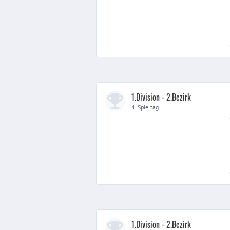
1.Division - 2.Bezirk
4. Spieltag
1.Division - 2.Bezirk