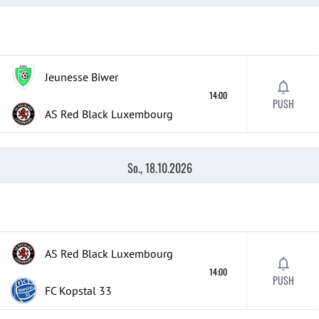
Jeunesse Biwer
14:00
PUSH
AS Red Black Luxembourg
So., 18.10.2026
AS Red Black Luxembourg
14:00
PUSH
FC Kopstal 33