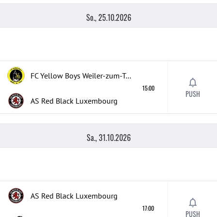
So., 25.10.2026
FC Yellow Boys Weiler-zum-Turm
15:00
PUSH
AS Red Black Luxembourg
Sa., 31.10.2026
AS Red Black Luxembourg
17:00
PUSH