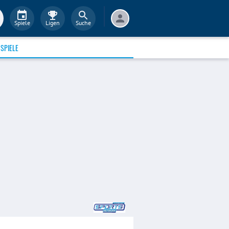
Spiele
Ligen
Suche
SPIELE