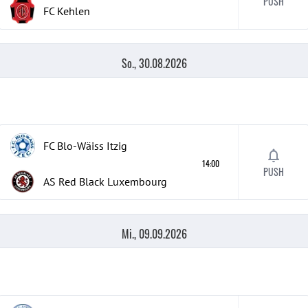
PUSH
FC Kehlen
So., 30.08.2026
FC Blo-Wäiss Itzig
14:00
PUSH
AS Red Black Luxembourg
Mi., 09.09.2026