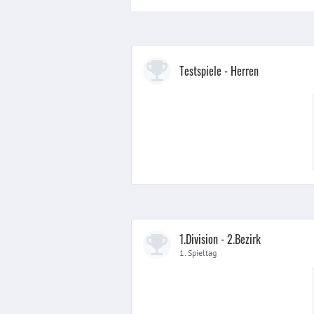
Testspiele
- Herren
1.Division - 2.Bezirk
1. Spieltag