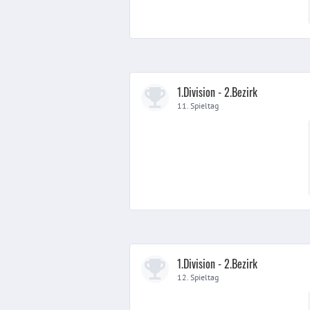
1.Division - 2.Bezirk
11. Spieltag
1.Division - 2.Bezirk
12. Spieltag